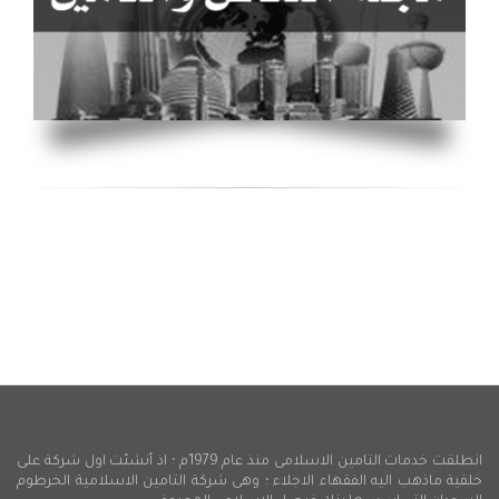
انطلقت خدمات التامين الاسلامى منذ عام 1979م ؛ اذ أنشئت اول شركة على
خلفية ماذهب اليه الفقهاء الاجلاء ؛ وهى شركة التامين الاسلامية الخرطوم