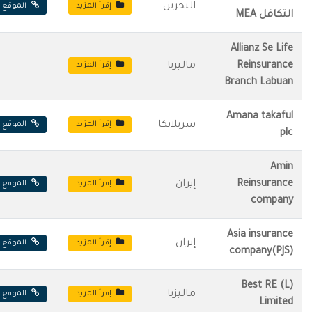
البحرين
إقرأ المزيد
الموقع ا
التكافل MEA
Allianz Se Life
Reinsurance
ماليزيا
إقرأ المزيد
Branch Labuan
Amana takaful
سريلانكا
إقرأ المزيد
الموقع ا
plc
Amin
Reinsurance
إيران
إقرأ المزيد
الموقع ا
company
Asia insurance
إيران
إقرأ المزيد
الموقع ا
company(PJS)
Best RE (L)
ماليزيا
إقرأ المزيد
الموقع ا
Limited