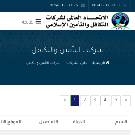
INFO@IFTI-SD.ORG
00249930089333
القائمة
شركات التأمين والتكافل
الرئيسية
دليل الشركات
شركات التأمين والتكافل
«
1
2
3
4
5
»
الاسم
الدولة
التفاصيل
الموقع الال