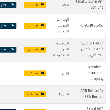
takaful Bunei Am
بروني
إقرأ المزيد
الموقع ا
Sdn Bhd
الإمارات
تكافل الإمارات
العربية
إقرأ المزيد
الموقع ا
المتحدة
وقاية للتأمين
المملكة
وأعادة التأمين
العربية
إقرأ المزيد
الموقع ا
التكافلي
السعودية
: Karafrin
insurance
إيران
إقرأ المزيد
company
ACR Retakaful
ماليزيا
إقرأ المزيد
SEA Berhad
ACR لاعادة