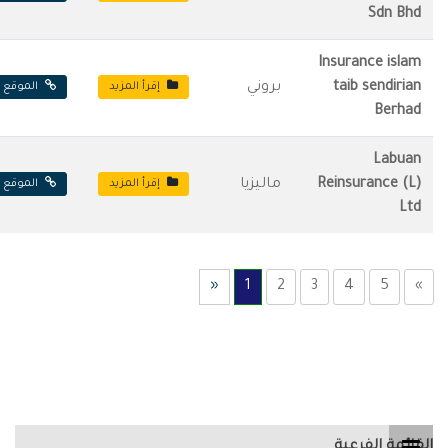
Sdn Bhd
Insurance islam
taib sendirian
بروني
إقرأ المزيد
الموقع ا
Berhad
Labuan
Reinsurance (L)
ماليزيا
إقرأ المزيد
الموقع ا
Ltd
«
1
2
3
4
5
»
القائمة الفرعية