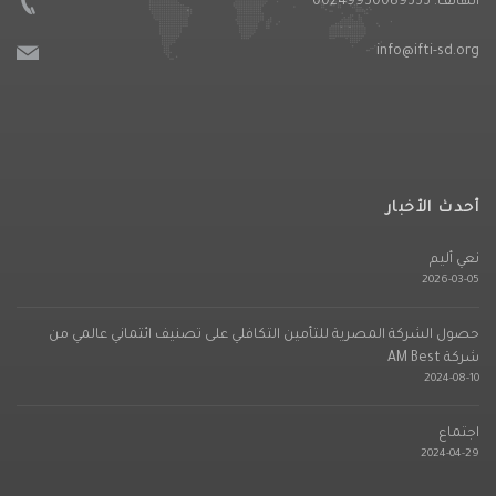
الهاتف:
00249930089333
info@ifti-sd.org
أحدث الأخبار
نعي أليم
2026-03-05
حصول الشركة المصرية للتأمين التكافلي على تصنيف ائتماني عالمي من
شركة AM Best
2024-08-10
اجتماع
2024-04-29