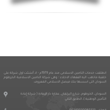
انطلقت خدمات التامين الاسلامى منذ عام 1979م ؛ اذ أنشئت اول شركة على
خلفية ماذهب اليه الفقهاء الاجلاء ؛ وهى شركة التامين الاسلامية الخرطوم
السودان التى اسسها بنك فيصل الاسلامى المعروف.
السودان، الخرطوم، شارع البرلمان، عمارة دار الإعادة ( شركة إعادة
التأمين الوطنية )، الطابق الثاني