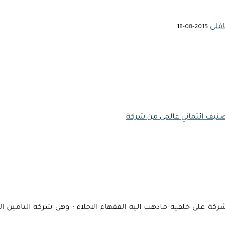
افلي
2015-08-18
اسلامى منذ عام 1979م ؛ اذ أنشئت اول شركة على خلفية ماذهب اليه الفقهاء الاجلاء ؛ وهى