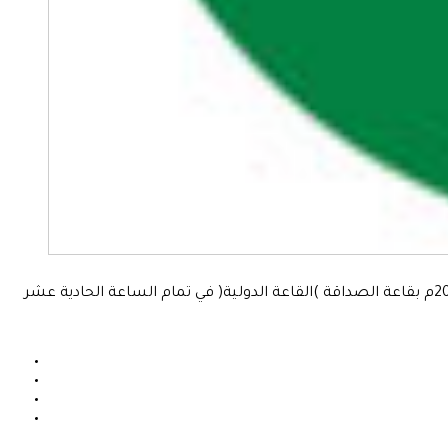
انعقد بحمد الله تعالى إجتماع هيئة المشتركين بشركة التأمين الاسلامية (سودان) (حملة الوثائق) رقم "34" ، يوم الأربعاء الموافق 28مايو2014م بقاعة الصداقة )القاعة الدولية( في تمام الساعة الحادية عشر